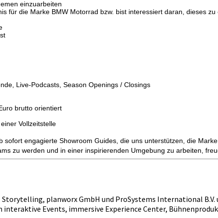
 Themen einzuarbeiten
nis für die Marke BMW Motorrad bzw. bist interessiert daran, dieses zu
e
st
de, Live-Podcasts, Season Openings / Closings
uro brutto orientiert
iner Vollzeitstelle
 sofort engagierte Showroom Guides, die uns unterstützen, die Mar
ams zu werden und in einer inspirierenden Umgebung zu arbeiten, freue
ital Storytelling, planworx GmbH und ProSystems International B.
m interaktive Events, immersive Experience Center, Bühnenprod