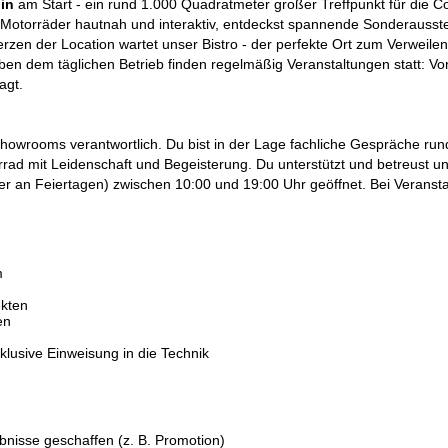
in
am Start - ein rund 1.000 Quadratmeter großer Treffpunkt für die C
orräder hautnah und interaktiv, entdeckst spannende Sonderausstell
n der Location wartet unser Bistro - der perfekte Ort zum Verweilen u
ben dem täglichen Betrieb finden regelmäßig Veranstaltungen statt: 
agt.
howrooms verantwortlich. Du bist in der Lage fachliche Gespräche ru
ad mit Leidenschaft und Begeisterung. Du unterstützt und betreust un
r an Feiertagen) zwischen 10:00 und 19:00 Uhr geöffnet. Bei Veranst
m
ekten
en
usive Einweisung in die Technik
bnisse geschaffen (z. B. Promotion)