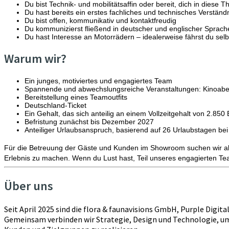
Du bist Technik- und mobilitätsaffin oder bereit, dich in diese
Du hast bereits ein erstes fachliches und technisches Verständ
Du bist offen, kommunikativ und kontaktfreudig
Du kommunizierst fließend in deutscher und englischer Sprach
Du hast Interesse an Motorrädern – idealerweise fährst du selb
Warum wir?
Ein junges, motiviertes und engagiertes Team
Spannende und abwechslungsreiche Veranstaltungen: Kinoaben
Bereitstellung eines Teamoutfits
Deutschland-Ticket
Ein Gehalt, das sich anteilig an einem Vollzeitgehalt von 2.850 E
Befristung zunächst bis Dezember 2027
Anteiliger Urlaubsanspruch, basierend auf 26 Urlaubstagen bei e
Für die Betreuung der Gäste und Kunden im Showroom suchen wir ab
Erlebnis zu machen. Wenn du Lust hast, Teil unseres engagierten Te
Über uns
Seit April 2025 sind die flora & faunavisions GmbH, Purple Dig
Gemeinsam verbinden wir Strategie, Design und Technologie, u