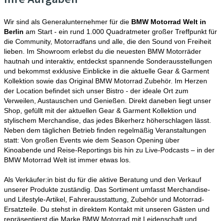
Wir sind als Generalunternehmer für die
BMW Motorrad Welt in
Berlin
am Start - ein rund 1.000 Quadratmeter großer Treffpunkt für
die Community, Motorradfans und alle, die den Sound von Freiheit
lieben. Im Showroom erlebst du die neuesten BMW Motorräder
hautnah und interaktiv, entdeckst spannende Sonderausstellungen
und bekommst exklusive Einblicke in die aktuelle Gear & Garment
Kollektion sowie das Original BMW Motorrad Zubehör. Im Herzen
der Location befindet sich unser Bistro - der ideale Ort zum
Verweilen, Austauschen und Genießen. Direkt daneben liegt unser
Shop, gefüllt mit der aktuellen Gear & Garment Kollektion und
stylischem Merchandise, das jedes Bikerherz höherschlagen lässt.
Neben dem täglichen Betrieb finden regelmäßig Veranstaltungen
statt: Von großen Events wie dem Season Opening über
Kinoabende und Reise-Reportings bis hin zu Live-Podcasts – in der
BMW Motorrad Welt ist immer etwas los.
Als Verkäufer:in bist du für die aktive Beratung und den Verkauf
unserer Produkte zuständig. Das Sortiment umfasst Merchandise-
und Lifestyle-Artikel, Fahrerausstattung, Zubehör und Motorrad-
Ersatzteile. Du stehst in direktem Kontakt mit unseren Gästen und
repräsentierst die Marke BMW Motorrad mit Leidenschaft und